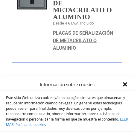
DE
METACRILATO O
ALUMINIO
Desde 4 € I.V.A. Incluido
PLACAS DE SEÑALIZACIÓN
DE METACRILATO O
ALUMINIO
Información sobre cookies
Este sitio Web utiliza cookies y/o tecnologías similares que almacenan y
ABRIR CAJAS FUERTES EN ALMERIA
recuperan información cuando navegas. En general estas tecnologías
pueden servir para finalidades muy diversas como por ejemplo,
¡Siguenos en Redes Sociales!
reconocerte como usuario, obtener información sobre tus hábitos de
navegación o personalizar la forma en que se muestra el contenido.
LEER
MAS
Política de cookies